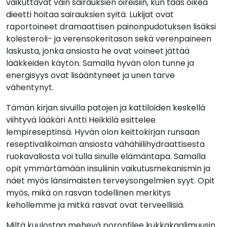
vaikuttavat vain sairauksien oireisiin, kun taas oikea
dieetti hoitaa sairauksien syitä. Lukijat ovat
raportoineet dramaattisen painonpudotuksen lisäksi
kolesteroli- ja verensokeritason sekä verenpaineen
laskusta, jonka ansiosta he ovat voineet jättää
lääkkeiden käytön. Samalla hyvän olon tunne ja
energisyys ovat lisääntyneet ja unen tarve
vähentynyt.
Tämän kirjan sivuilla patojen ja kattiloiden keskellä
viihtyvä lääkäri Antti Heikkilä esittelee
lempireseptinsä. Hyvän olon keittokirjan runsaan
reseptivalikoiman ansiosta vähähiilihydraattisesta
ruokavaliosta voi tulla sinulle elämäntapa. Samalla
opit ymmärtämään insuliinin vaikutusmekanismin ja
näet myös länsimaisten terveysongelmien syyt. Opit
myös, mikä on rasvan todellinen merkitys
kehollemme ja mitkä rasvat ovat terveellisiä.
Miltä kuulostaa mehevä poronfilee kukkakaalimuusin