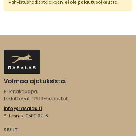
vahvistushetkestä alkaen,
ei ole palautusoikeutta
.
Voimaa ajatuksista.
E-kirjakauppa.
Ladattavat EPUB-tiedostot.
info@rasalas.fi
Y-tunnus: 0580102-6
SIVUT