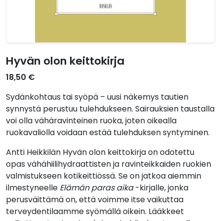
Hyvän olon keittokirja
18,50 €
Sydänkohtaus tai syöpä – uusi näkemys tautien
synnystä perustuu tulehdukseen. Sairauksien taustalla
voi olla vähäravinteinen ruoka, joten oikealla
ruokavaliolla voidaan estää tulehduksen syntyminen.
Antti Heikkilän Hyvän olon keittokirja on odotettu
opas vähähiilihydraattisten ja ravinteikkaiden ruokien
valmistukseen kotikeittiössä. Se on jatkoa aiemmin
ilmestyneelle
Elämän paras aika
-kirjalle, jonka
perusväittämä on, että voimme itse vaikuttaa
terveydentilaamme syömällä oikein. Lääkkeet